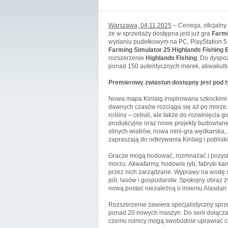
Warszawa, 04.11.2025
– Cenega, oficjalny
że w sprzedaży dostępna jest już gra
Farmi
wydaniu pudełkowym na PC, PlayStation 5 or
Farming Simulator 25 Highlands Fishing E
rozszerzenie
Highlands Fishing
. Do dyspo
ponad 150 autentycznych marek, akwakultura
Premierowy zwiastun dostępny jest pod 
Nowa mapa Kinlaig inspirowana szkockimi k
dawnych czasów rozciąga się aż po morze.
rośliny – cebuli, ale także do rozwinięcia
produkcyjne oraz nowe projekty budowlane,
silnych wiatrów, nowa mini-gra wędkarska,
zapraszają do odkrywania Kinlaig i poblisk
Gracze mogą hodować, rozmnażać i pozyskiw
morzu. Akwafarmy, hodowle ryb, fabryki kar
przez nich zarządzane. Wyprawy na wodę s
pól, lasów i gospodarstw. Spokojny obra
nową postać niezależną o imieniu Alasdair.
Rozszerzenie zawiera specjalistyczny sprzęt
ponad 20 nowych maszyn. Do serii dołącza
czemu rolnicy mogą swobodnie uprawiać ce