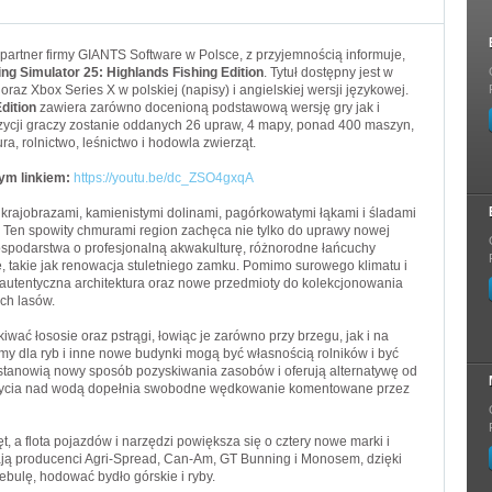
 partner firmy GIANTS Software w Polsce, z przyjemnością informuje,
ng Simulator 25: Highlands Fishing Edition
. Tytuł dostępny jest w
az Xbox Series X w polskiej (napisy) i angielskiej wersji językowej.
dition
zawiera zarówno docenioną podstawową wersję gry jak i
zycji graczy zostanie oddanych 26 upraw, 4 mapy, ponad 400 maszyn,
, rolnictwo, leśnictwo i hodowla zwierząt.
tym linkiem:
https://youtu.be/dc_ZSO4gxqA
rajobrazami, kamienistymi dolinami, pagórkowatymi łąkami i śladami
 Ten spowity chmurami region zachęca nie tylko do uprawy nowej
 gospodarstwa o profesjonalną akwakulturę, różnorodne łańcuchy
 takie jak renowacja stuletniego zamku. Pomimo surowego klimatu i
 autentyczna architektura oraz nowe przedmioty do kolekcjonowania
ich lasów.
ać łososie oraz pstrągi, łowiąc je zarówno przy brzegu, jak i na
my dla ryb i inne nowe budynki mogą być własnością rolników i być
tanowią nowy sposób pozyskiwania zasobów i oferują alternatywę od
z życia nad wodą dopełnia swobodne wędkowanie komentowane przez
, a flota pojazdów i narzędzi powiększa się o cztery nowe marki i
ją producenci Agri-Spread, Can-Am, GT Bunning i Monosem, dzięki
bulę, hodować bydło górskie i ryby.