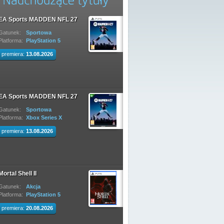
EA Sports MADDEN NFL 27
Gatunek:
Sportowa
Platforma:
PlayStation 5
premiera:
13.08.2026
EA Sports MADDEN NFL 27
Gatunek:
Sportowa
Platforma:
Xbox Series X
premiera:
13.08.2026
Mortal Shell II
Gatunek:
Akcja
Platforma:
PlayStation 5
premiera:
20.08.2026