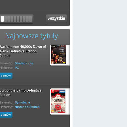
Warhammer 40,000: Dawn of
War – Definitive Edition
Deluxe
Gatunek:
Strategiczne
Platforma:
PC
zamów
Cult of the Lamb Definitive
Edition
Gatunek:
Symulacje
Platforma:
Nintendo Switch
zamów