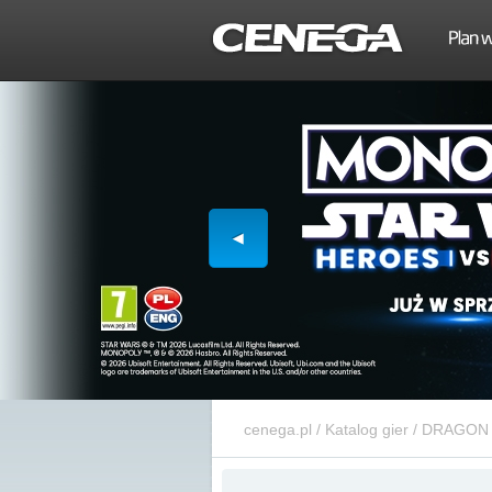
cenega.pl
/
Katalog gier
/
DRAGON B