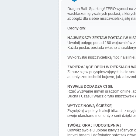
Dragon Ball: Sparking! ZERO wynosi na z
wachlarzem grywalnych postaci, z których
Zdobądź dla siebie niszczycielską siłę n
Cechy gry:
NAJWIĘKSZY ZESTAW POSTACI W HIST
Uwolnij potęgę ponad 180 wojowników z Dr
Każda postać posiada własne charakteryst
Wykorzystaj niszczycielską moc najsilniej
ZAPIERAJĄCE DECH W PIERSIACH WA
Zanurz się w przyspieszających bicie ser
autentyczne techniki bojowe, jak zderzenia
RYWALE DODADZĄ CI SIŁ
Rzuć wyzwanie innym graczom online, aby
Ducha i Czasu! Walcz o tytuł mistrzowski
WYTYCZ NOWĄ ŚCIEŻKĘ
Zwyciężaj w pełnych akcji bitwach z orygi
swoje ukochane momenty z serii dzięki p
TWÓRZ, GRAJ I UDOSTĘPNIAJ
Odtwórz swoje ulubione bitwy z różnych c
innymi fanami i doświadcz potyczek ożyw