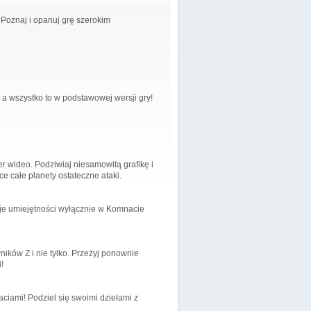
Poznaj i opanuj grę szerokim
a wszystko to w podstawowej wersji gry!
r wideo. Podziwiaj niesamowitą grafikę i
ce całe planety ostateczne ataki.
oje umiejętności wyłącznie w Komnacie
ników Z i nie tylko. Przeżyj ponownie
!
ciami! Podziel się swoimi dziełami z