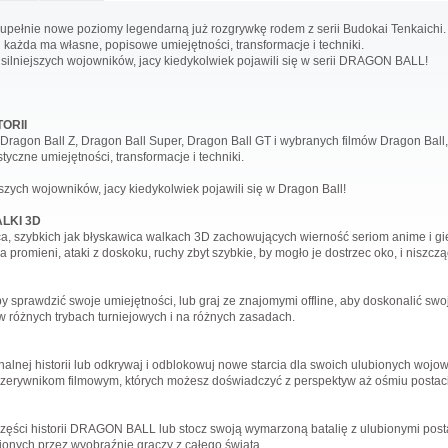
upełnie nowe poziomy legendarną już rozgrywkę rodem z serii Budokai Tenkaichi. 
 każda ma własne, popisowe umiejętności, transformacje i techniki.
ajsilniejszych wojowników, jacy kiedykolwiek pojawili się w serii DRAGON BALL!
ORII
agon Ball Z, Dragon Ball Super, Dragon Ball GT i wybranych filmów Dragon Ball, 
yczne umiejętności, transformacje i techniki.
szych wojowników, jacy kiedykolwiek pojawili się w Dragon Ball!
LKI 3D
ca, szybkich jak błyskawica walkach 3D zachowujących wierność seriom anime i gie
 promieni, ataki z doskoku, ruchy zbyt szybkie, by mogło je dostrzec oko, i niszczą
 sprawdzić swoje umiejętności, lub graj ze znajomymi offline, aby doskonalić sw
 w różnych trybach turniejowych i na różnych zasadach.
nalnej historii lub odkrywaj i odblokowuj nowe starcia dla swoich ulubionych wojow
rzerywnikom filmowym, których możesz doświadczyć z perspektyw aż ośmiu postaci
zęści historii DRAGON BALL lub stocz swoją wymarzoną batalię z ulubionymi posta
ionych przez wyobraźnię graczy z całego świata.