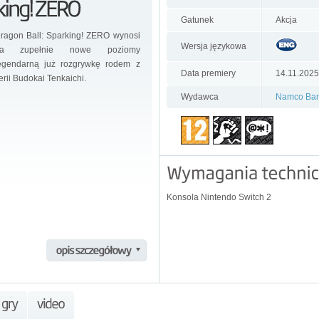
Gatunek
Akcja
ragon Ball: Sparking! ZERO wynosi
Wersja językowa
na zupełnie nowe poziomy
egendarną już rozgrywkę rodem z
Data premiery
14.11.2025
erii Budokai Tenkaichi.
Wydawca
Namco Ban
Konsola Nintendo Switch 2