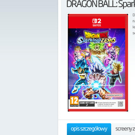
D
l
s