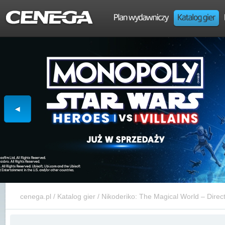
cenega.pl
/
Katalog gier
/
Nikoderiko: The Magical World – Directo