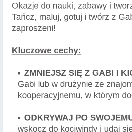
Okazje do nauki, zabawy i twor
Tańcz, maluj, gotuj i twórz z Ga
zaproszeni!
Kluczowe cechy:
ZMNIEJSZ SIĘ Z GABI I K
Gabi lub w drużynie ze znajom
kooperacyjnemu, w którym doł
ODKRYWAJ PO SWOJEMU
wskocz do kociwindy i udaj się