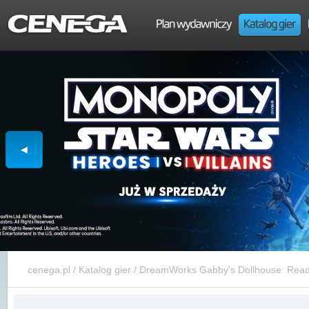
cenega.pl
/
Katalog gier
/
DreamWorks Gabby's Dollhouse: Ready