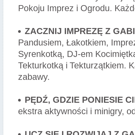
Pokoju Imprez i Ogrodu. Każde
ZACZNIJ IMPREZĘ Z GABI
Pandusiem, Łakotkiem, Impr
Syrenkotką, DJ-em Kocimiętką,
Tekturkotką i Tekturzątkiem. 
zabawy.
PĘDŹ, GDZIE PONIESIE 
ekstra aktywności i minigry, 
UCZ SIĘ I ROZWIJAJ Z GA