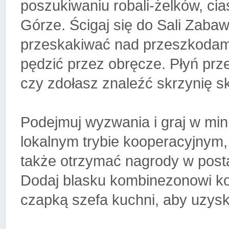
poszukiwaniu robali-żelków, ci
Górze. Ścigaj się do Sali Zabaw 
przeskakiwać nad przeszkodami
pędzić przez obręcze. Płyń prz
czy zdołasz znaleźć skrzynię s
Podejmuj wyzwania i graj w min
lokalnym trybie kooperacyjnym,
także otrzymać nagrody w postac
Dodaj blasku kombinezonowi ko
czapką szefa kuchni, aby uzys