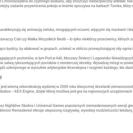
Chronosceptera do czynnego wulkanu, aby zniszczyć niebezpieczny artefakt. Niest
kolejny zadanie przywrócenia pokoju w krainie spoczywa na barkach Turoka, któr
harakteryzują się animacją cielska, mrugającymi oczami, wijącymi się mackami i kł
ożeraczy Ciał czy Matka Wszystkich Bestii – to tylko niektórzy przeciwnicy, których
jąco bystrzy, by atakować w grupach, uciekać w obliczu przewyższającej siły ognia 
ągających poziomów, w tym Port w Adii, Moczary Śmierci i Legowisko Niewidzącyc
w salwą rykoszetujących pocisków z morderczej strzelby. Wysadzaj mózgi w powie
dź uzbrojonego w wyrzutnie artyleryjskie triceratopsa i rozgnieć każdego, kto stan
d
est wierną rekonstrukcją wydanej w 2000 roku klasycznej strzelanki pierwszoosob
tudios – KEX Engine, dzięki której możliwa jest gra na najnowszych urządzeniach o
z Nightdive Studios i Universal Games popularnych zremasterowanych wersji gier 
blivion Remastered oferuje ulepszoną rozgrywkę, wysokiej rozdzielczości tekstury