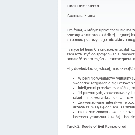
Turok Remastered
Zaginiona Kraina…
Oto świat, w którym upływ czasu nie ma ż
rzucony w sam środek dzikiej, targanej k
za pomocą starożytnego artefaktu znaneg
Tysiące lat temu Chronoscepter został r
zamierza użyć do spotęgowania i wypacze
odnaleźć osiem części Chronosceptera, k
Aby dowiedzieć się więcej, musisz wejść 
W pełni trójwymiarowy, wirtualny ś
swobodne rozglądanie się i celowanie 
Inteligentni przeciwnicy o różnej z
14 potwornych, zaawansowanych te
rakiet i matki wszystkich spluw – fuz
Zaawansowane, interaktywne otocze
drzewa zajmują się ogniem i są zmiat
Bionicznie zmodyfikowane dinozaur
laserowo tyranozaur. Uważaj – będzie
Turok 2: Seeds of Evil Remastered