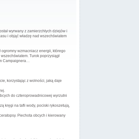
ostał wyrwany z zamierzchłych dziejów i
czasu i objąć władzę nad wszechświatem
ał ogromny wzmacniacz energii, którego
d wszechświatem. Turok poprzysiągł
arom Campaignera…
ie, korzystając z wolności, jaką daje
ej.
obcych do czteroprowadnicowej wyrzutni
kręgi na tafli wody, pociski rykoszetują,
ceratopsy. Piechota obcych i kierowany