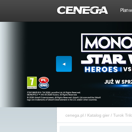
cenega.pl
/
Katalog gier
/
Turok Tri