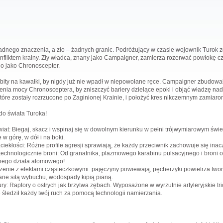
adnego znaczenia, a zło – żadnych granic. Podróżujący w czasie wojownik Turok z
onfliktem krainy. Zły władca, znany jako Campaigner, zamierza rozerwać powłokę 
o jako Chronoscepter.
ozbity na kawałki, by nigdy już nie wpadł w niepowołane ręce. Campaigner zbudow
nia mocy Chronosceptera, by zniszczyć bariery dzielące epoki i objąć władzę na
tóre zostały rozrzucone po Zaginionej Krainie, i położyć kres nikczemnym zami
do świata Turoka!
wiat: Biegaj, skacz i wspinaj się w dowolnym kierunku w pełni trójwymiarowym świec
w górę, w dół i na boki.
aciekłości: Różne profile agresji sprawiają, że każdy przeciwnik zachowuje się inacz
chnologicznie broni: Od granatnika, plazmowego karabinu pulsacyjnego i broni 
yjnego działa atomowego!
nie z efektami cząsteczkowymi: pajęczyny powiewają, pęcherzyki powietrza tworzą 
ane siłą wybuchu, wodospady kipią pianą.
y: Raptory o ostrych jak brzytwa zębach. Wyposażone w wyrzutnie artyleryjskie tri
 śledził każdy twój ruch za pomocą technologii namierzania.