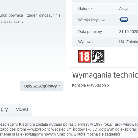
Gatunek
Akcja
urok powraca i żaden dinozaur nie
Wersja językowa
est bezpieczny!
Data premiery
31.10.202
Wydawca
U&I Entert
Konsola PlayStation 5
bezpieczny! Kiedy gra została wydana po raz pierwszy w 1997 roku, Turok wprowad
zabójczej broni — wszystko to w rozległym środowisku 3D, gotowym do eksploracji
cznemu oraz ekscytującym nowym funkcjom, w które można się zagłębić!