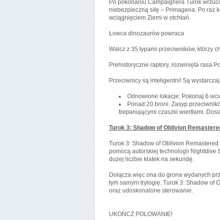
Po pokonaniu Campaignera Turok wrzucił 
niebezpieczną siłę – Primagena. Po raz 
wciągnięciem Ziemi w otchłań.
Łowca dinozaurów powraca
Walcz z 35 typami przeciwników, którzy c
Prehistoryczne raptory, rozwinięta rasa P
Przeciwnicy są inteligentni! Są wystarcza
Odnowione lokacje: Pokonaj 6 wci
Ponad 20 broni: Zasyp przeciwnikó
trepanującymi czaszki wiertłami. Dosią
Turok 3: Shadow of Oblivion Remastere
Turok 3: Shadow of Oblivion Remastered j
pomocą autorskiej technologii Nightdive S
dużej liczbie klatek na sekundę.
Dołącza więc ona do grona wydanych prze
tym samym trylogię. Turok 3: Shadow of O
oraz udoskonalone sterowanie.‎
UKOŃCZ POLOWANIE!