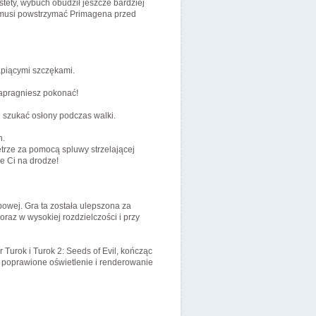
ety, wybuch obudził jeszcze bardziej
y musi powstrzymać Primagena przed
apiącymi szczękami.
 zapragniesz pokonać!
i szukać osłony podczas walki.
h.
trze za pomocą spluwy strzelającej
ie Ci na drodze!
owej. Gra ta została ulepszona za
raz w wysokiej rozdzielczości i przy
Turok i Turok 2: Seeds of Evil, kończąc
, poprawione oświetlenie i renderowanie