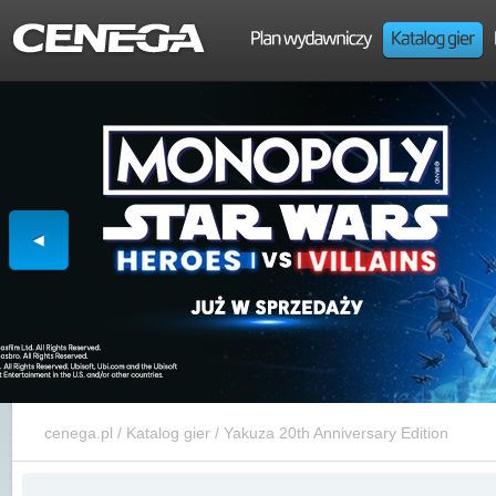
cenega.pl
/
Katalog gier
/
Yakuza 20th Anniversary Edition