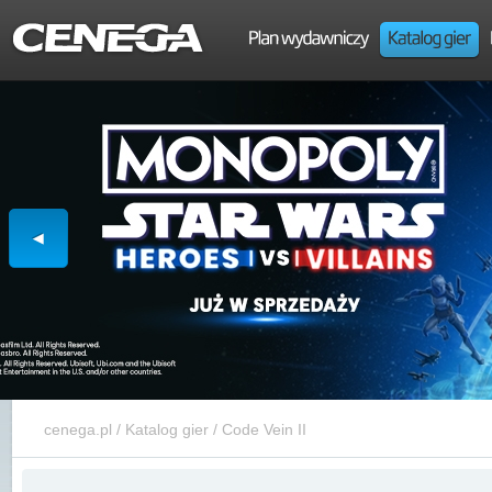
cenega.pl
/
Katalog gier
/
Code Vein II