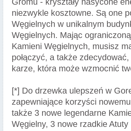
Gromu - kryształy nasycone ene
niezwykle kosztowne. Są one p
Węgielnych w unikalnym budynk
Węgielnych. Mając ograniczoną
Kamieni Węgielnych, musisz mą
połączyć, a także zdecydować, 
karze, która może wzmocnić tw
[*] Do drzewka ulepszeń w Go
zapewniające korzyści nowemu
także 3 nowe legendarne Kamie
Węgielny, 3 nowe rzadkie Atuty