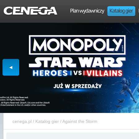
cenega.pl
/
Katalog gier
/
Against the Storm