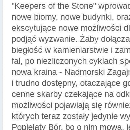
"Keepers of the Stone" wprowa
nowe biomy, nowe budynki, oraz
ekscytujące nowe możliwości d
podjąć wyzwanie. Żaby dołącza
biegłość w kamieniarstwie i z
fal, po niezliczonych cyklach s
nowa kraina - Nadmorski Zagaj
i trudno dostępny, otaczające g
cenne skarby czekające na odk
możliwości pojawiają się równi
których teraz zostały jedynie w
Popielaty Bór, bo o nim mowa, j