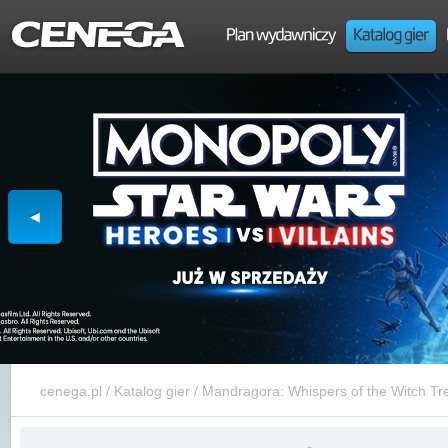
cenega.pl
/
Katalog gier
/
Mandragora: Whispers of the Witch Tr