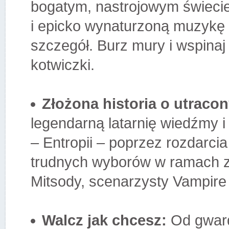
bogatym, nastrojowym świeci
i epicko wynaturzoną muzykę 
szczegół. Burz mury i wspinaj
kotwiczki.
Złożona historia o utraco
legendarną latarnię wiedźmy i
– Entropii – poprzez rozdarcia
trudnych wyborów w ramach zło
Mitsody, scenarzysty Vampire
Walcz jak chcesz:
Od gwardz