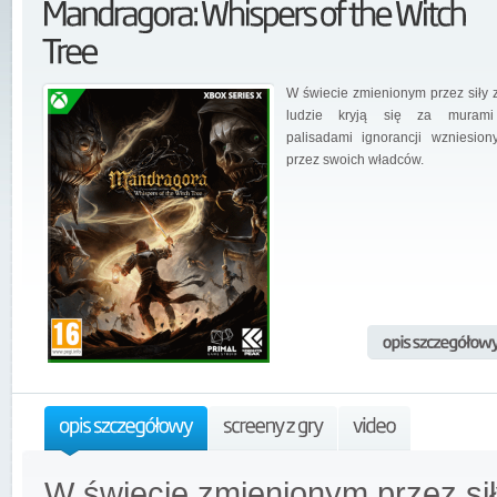
W świecie zmienionym przez siły z
ludzie kryją się za murami
palisadami ignorancji wzniesion
przez swoich władców.
W świecie zmienionym przez siły