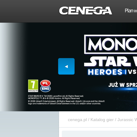
cenega.pl
/
Katalog gier
/
Jurassic W