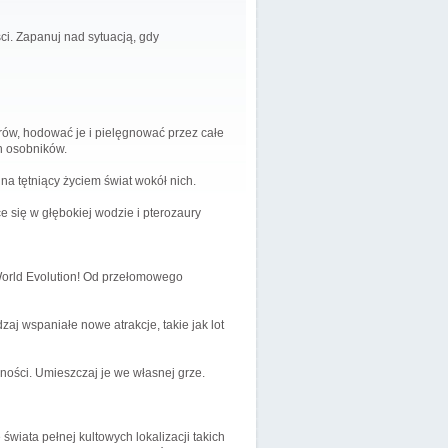
ci. Zapanuj nad sytuacją, gdy
ów, hodować je i pielęgnować przez całe
h osobników.
na tętniący życiem świat wokół nich.
się w głębokiej wodzie i pterozaury
 World Evolution! Od przełomowego
j wspaniałe nowe atrakcje, takie jak lot
zności. Umieszczaj je we własnej grze.
wiata pełnej kultowych lokalizacji takich