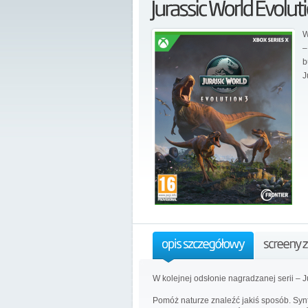
W
–
b
J
W kolejnej odsłonie nagradzanej serii – J
Pomóż naturze znaleźć jakiś sposób. Synt