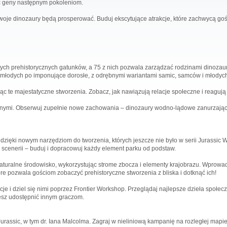
ć geny następnym pokoleniom.
twoje dinozaury będą prosperować. Buduj ekscytujące atrakcje, które zachwycą goś
ch prehistorycznych gatunków, a 75 z nich pozwala zarządzać rodzinami dinozaur
ch młodych po imponujące dorosłe, z odrębnymi wariantami samic, samców i młodyc
 te majestatyczne stworzenia. Zobacz, jak nawiązują relacje społeczne i reagują 
nymi. Obserwuj zupełnie nowe zachowania – dinozaury wodno-lądowe zanurzające 
 dzięki nowym narzędziom do tworzenia, których jeszcze nie było w serii Jurassic
 scenerii – buduj i dopracowuj każdy element parku od podstaw.
turalne środowisko, wykorzystując strome zbocza i elementy krajobrazu. Wprowadza
re pozwala gościom zobaczyć prehistoryczne stworzenia z bliska i dotknąć ich!
je i dziel się nimi poprzez Frontier Workshop. Przeglądaj najlepsze dzieła społec
żesz udostępnić innym graczom.
assic, w tym dr. Iana Malcolma. Zagraj w nieliniową kampanię na rozległej mapie ś