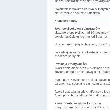
dinozaurom rozmnażać się i przekazywa
Stwórz niesamowite siedliska, w których 
nieuchronnie nadejdzie katastrofa.
Kluczowe cechy:
Wychowuj pokolenia dinozaurów
Masz do dyspozycji ponad 80 niesamowity
pokolenia. Opiekuj się nimi od fliglarny
Goście parku będą zachwyceni, obserwując
Zarządzaj unikalnymi potrzebami społecz
chodzące po lądzie.
Ewolucja kreatywności
Twórz zapierające dech w piersiach parki
edytora terenu po modułową konfigurację
Buduj parki z wybiegami naśladującymi na
balonem czy spotkanie z dinozaurami, któ
Twórz i przesyłaj międzyplatformowe kreac
Twórz parki, budynki i wybiegi, które mo
Niesamowita światowa kampania
Dołącz do znanych postaci z uniwersum Jur